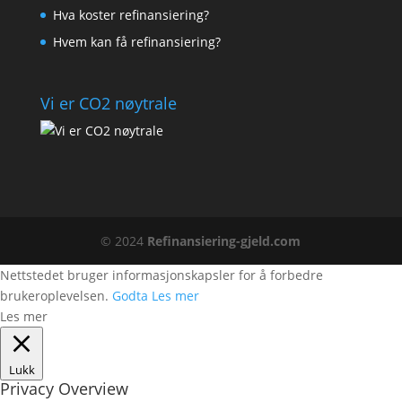
Hva koster refinansiering?
Hvem kan få refinansiering?
Vi er CO2 nøytrale
© 2024
Refinansiering-gjeld.com
Nettstedet bruger informasjonskapsler for å forbedre
brukeroplevelsen.
Godta
Les mer
Les mer
Lukk
Privacy Overview