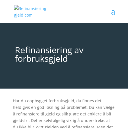
Refinansiering av
forbruksgjeld
Har du oppbygget forbruksgjeld, da finnes det
heldigvis en god løsning på problemet. Du kan vælge
å refinansiere til gjeld og slik gjøre det enklere å bli
gjeldsfri. Det er selvfølgelig viktig å understreke, at
du ikke blir kvitt gjelden ved å refinansiere. Men det