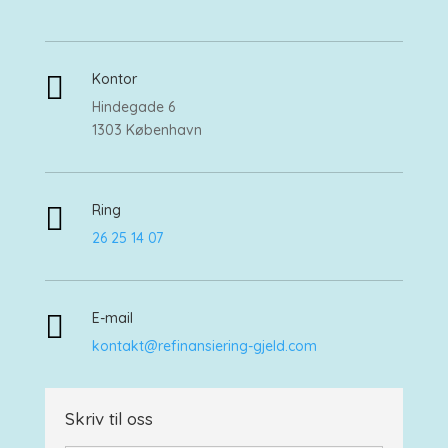

Kontor
Hindegade 6
1303 København

Ring
26 25 14 07

E-mail
kontakt@refinansiering-gjeld.com
Skriv til oss