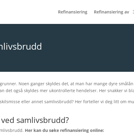
Refinansiering
Refinansiering av
mlivsbrudd
 grunner. Noen ganger skyldes det, at man har mange dyre smålån 
n det også skyldes mer ukontrollerte hendelser. Her snakker vi bl
skilsmisse eller annet samlivsbrudd? Her forteller vi deg litt om m
g ved samlivsbrudd?
amlivsbrudd.
Her kan du søke refinansiering online: