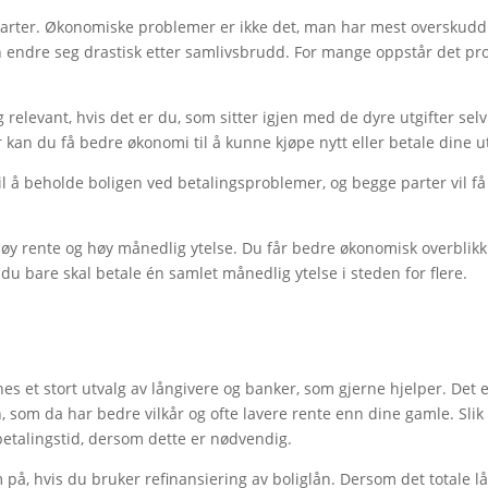
 parter. Økonomiske problemer er ikke det, man har mest overskudd
an endre seg drastisk etter samlivsbrudd. For mange oppstår det pro
 relevant, hvis det er du, som sitter igjen med de dyre utgifter sel
er kan du få bedre økonomi til å kunne kjøpe nytt eller betale dine ut
l å beholde boligen ved betalingsproblemer, og begge parter vil få
y rente og høy månedlig ytelse. Du får bedre økonomisk overblikk v
t du bare skal betale én samlet månedlig ytelse i steden for flere.
nes et stort utvalg av långivere og banker, som gjerne hjelper. Det er
t lån, som da har bedre vilkår og ofte lavere rente enn dine gamle. 
betalingstid, dersom dette er nødvendig.
å, hvis du bruker refinansiering av boliglån. Dersom det totale lå