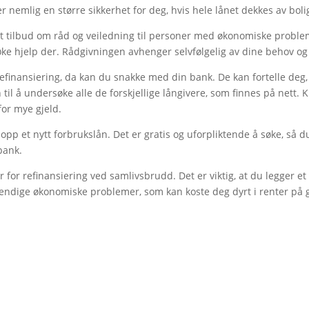
 nemlig en større sikkerhet for deg, hvis hele lånet dekkes av boli
 et tilbud om råd og veiledning til personer med økonomiske proble
ke hjelp der. Rådgivningen avhenger selvfølgelig av dine behov og
finansiering, da kan du snakke med din bank. De kan fortelle deg, 
 til å undersøke alle de forskjellige långivere, som finnes på nett
or mye gjeld.
opp et nytt forbrukslån. Det er gratis og uforpliktende å søke, så d
bank.
r for refinansiering ved samlivsbrudd. Det er viktig, at du legger et
dvendige økonomiske problemer, som kan koste deg dyrt i renter på g